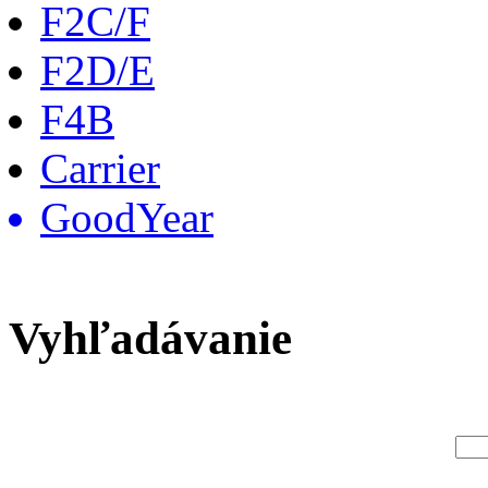
F2C/F
F2D/E
F4B
Carrier
GoodYear
Vyhľadávanie