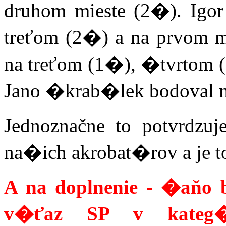
druhom mieste (2�). Igo
treťom (2�) a na prvom m
na treťom (1�), �tvrtom (
Jano �krab�lek bodoval na
Jednoznačne to potvrdz
na�ich akrobat�rov a je
A na doplnenie - �aňo 
v�ťaz SP v kateg�