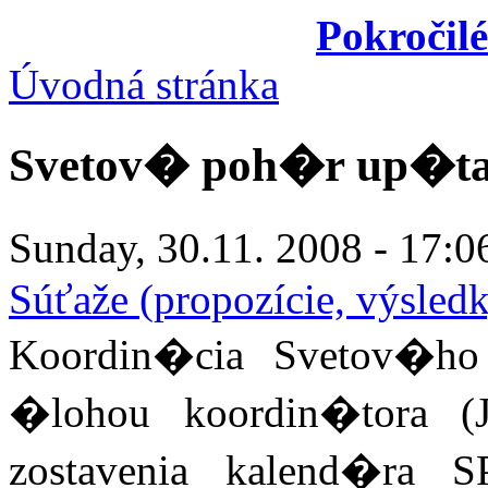
Pokročil
Úvodná stránka
Svetov� poh�r up�ta
Sunday, 30.11. 2008 - 17:0
Súťaže (propozície, výsledky
Koordin�cia Svetov�ho
�lohou koordin�tora (
zostavenia kalend�ra S