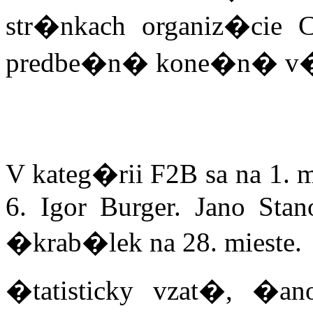
str�nkach organiz�cie 
predbe�n� kone�n� v�
V kateg�rii F2B sa na 1. m
6. Igor Burger. Jano Stan
�krab�lek na 28. mieste.
�tatisticky vzat�, �a