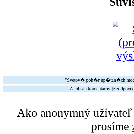
Súvi
"Svetov� poh�r up�tan�ch mode
Za obsah komentárov je zodpovedn
Ako anonymný užívateľ 
prosíme