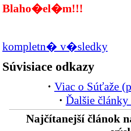
Blaho�el�m!!!
kompletn� v�sledky
Súvisiace odkazy
·
Viac o Súťaže (pr
·
Ďalšie články 
Najčítanejší článok n