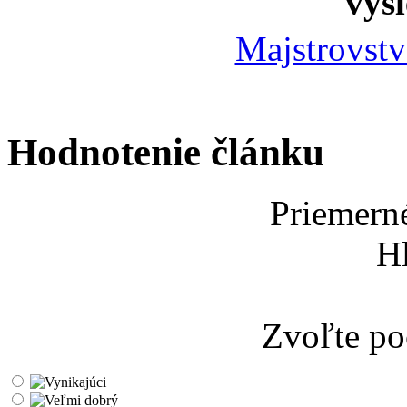
výsl
Majstrovs
Hodnotenie článku
Priemern
H
Zvoľte po