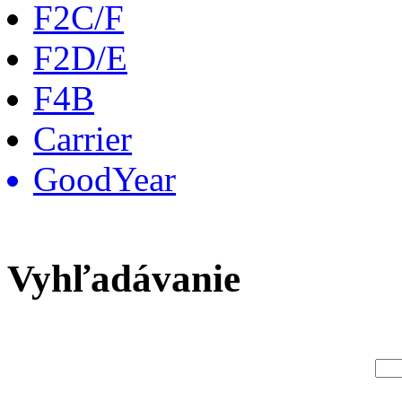
F2C/F
F2D/E
F4B
Carrier
GoodYear
Vyhľadávanie