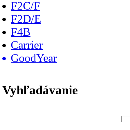
F2C/F
F2D/E
F4B
Carrier
GoodYear
Vyhľadávanie