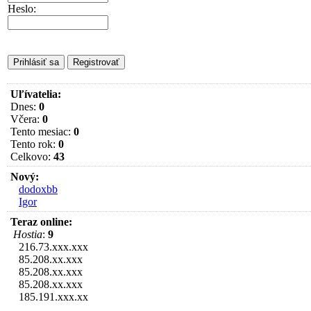
Heslo:
Uľívatelia:
Dnes:
0
Včera:
0
Tento mesiac:
0
Tento rok:
0
Celkovo:
43
Nový:
dodoxbb
Igor
Teraz online:
Hostia
:
9
216.73.xxx.xxx
85.208.xx.xxx
85.208.xx.xxx
85.208.xx.xxx
185.191.xxx.xx