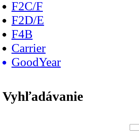
F2C/F
F2D/E
F4B
Carrier
GoodYear
Vyhľadávanie