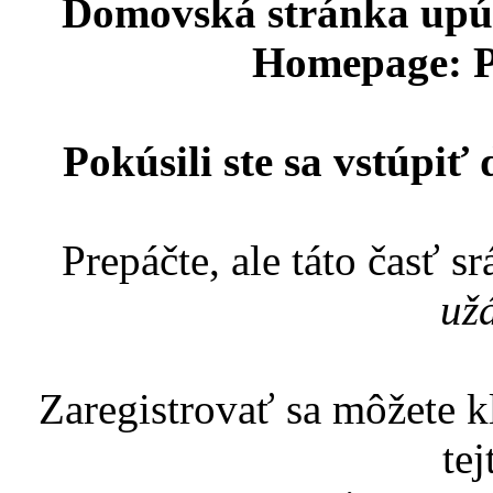
Domovská stránka upú
Homepage: P
Pokúsili ste sa vstúpiť
Prepáčte, ale táto časť s
už
Zaregistrovať sa môžete 
tej