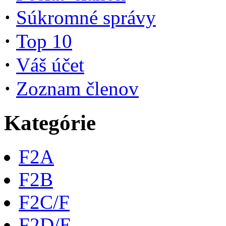
·
Súkromné správy
·
Top 10
·
Váš účet
·
Zoznam členov
Kategórie
F2A
F2B
F2C/F
F2D/E