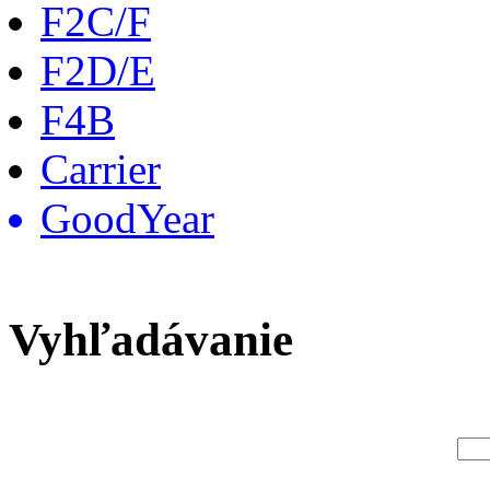
F2C/F
F2D/E
F4B
Carrier
GoodYear
Vyhľadávanie